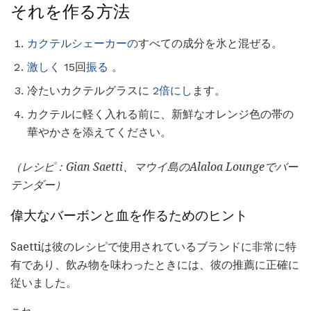
それを作る方法
カクテルシェーカーの
すべての成分を氷と混ぜる。
激しく
15回
振る
。
冷たいカクテルグラスに
2倍にし
ます。
カクテルに軽く入れる前に、新鮮なオレンジ色の帯の
華やかさを添えてください。
（レシピ：Gian Saetti、マウイ島のAlaloa Loungeでバー
テンダー）
偉大なバーボンと血を作るためのヒント
Saettiは彼のレシピで使用されているブランドに非常に特
有であり、飲み物を味わったときには、彼の推薦に正確に
従いました。