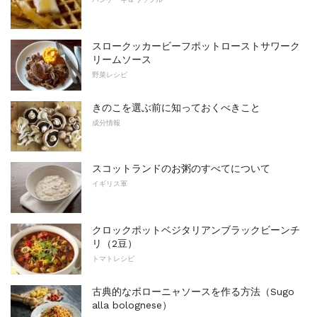
スロークッカービーフポットローストサワーク
リームソース
野菜レシピ
きのこを選ぶ前に知っておくべきこと
成分情報
スコットランドのお粥のすべてについて
イギリス軍
クロックポットベジタリアンブラックビーンチ
リ（2豆）
トマトレシピ
古典的なボローニャソースを作る方法（Sugo
alla bolognese）