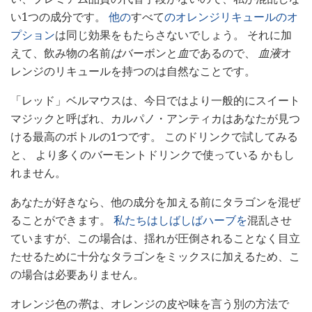
い1つの成分です。
他の
すべて
のオレンジリキュールのオ
プション
は同じ効果をもたらさないでしょう。 それに加
えて、飲み物の名前
は
バーボンと
血
であるので、
血液
オ
レンジのリキュールを持つのは自然なことです。
「レッド」ベルマウスは、今日ではより一般的にスイート
マジックと呼ばれ、カルパノ・アンティカはあなたが見つ
ける最高のボトルの1つです。 このドリンクで試してみる
と、 より多くのバーモントドリンクで使っている かもし
れません。
あなたが好きなら、他の成分を加える前にタラゴンを混ぜ
ることができます。
私たちはしばしばハーブを
混乱させ
ていますが、この場合は、揺れが圧倒されることなく目立
たせるために十分なタラゴンをミックスに加えるため、こ
の場合は必要ありません。
オレンジ色の
帯
は、オレンジの皮や味を言う別の方法で