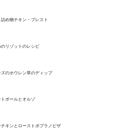
リ詰め物チキン・ブレスト
めのリゾットのレシピ
ーズのホウレン草のディップ
ートボールとオルゾ
ーチキンとローストポブラノピザ