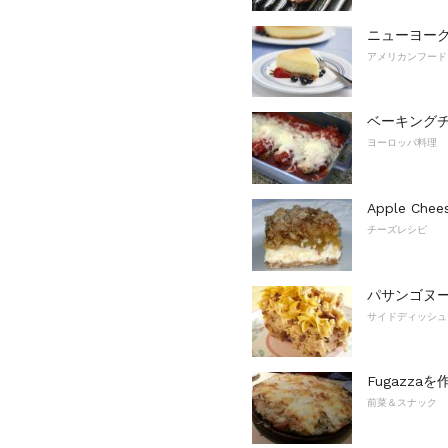
ニューヨー
アメリカンフード
ベーキング
ヨーロッパ料理
Apple Chee
チーズレシピ
パサンゴヌ
サイドディッシュ
Fugazz
前菜＆スナック