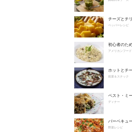
チーズとチ
ペッパーレシピ
初心者のた
アメリカンフード
ホットとチ
前菜＆スナック
ペスト・ミ
ディナー
バーベキュ
野菜レシピ