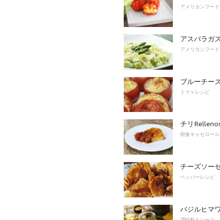
アメリカンフード
アスパラガ
アメリカンフード
ブルーチー
トマトレシピ
チリRelleno
朝食キャセロール
チーズソー
ペッパーレシピ
バジルヒマ
調味料＆ソース