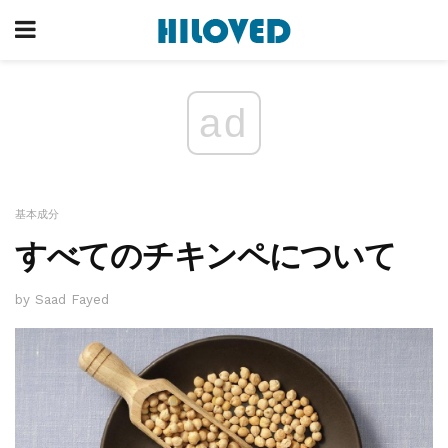
ad
基本成分
すべてのチキンペについて
by Saad Fayed