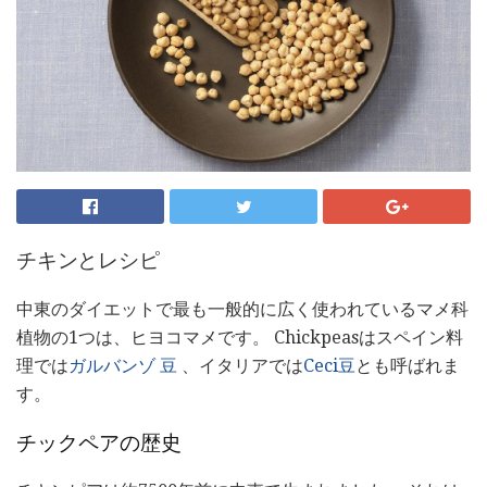
チキンとレシピ
中東のダイエットで最も一般的に広く使われているマメ科
植物の1つは、ヒヨコマメです。 Chickpeasはスペイン料
理では
ガルバンゾ
豆
、イタリアでは
Ceci豆
とも呼ばれま
す。
チックペアの歴史