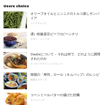
Users choice
オリーブオイルとニンニクのトルコ蒸しサンパ
イア
シトラスレシピ
遅い炊飯器豆ビーフ3ビーンチリ
サザン・メインズ
Daubeについて - それは何で、どのように調理
されたのか
クッキングテクニックとヒント
韓国の「寿司」ロール（キムバップ）のレシピ
前菜＆スナック
コーンミールバターの揚げた牡蠣
サンドイッチ